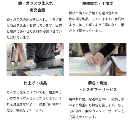
鏡・ガラスの仕入れ
機械加工・手加工
・商品企画
機械と職人の手加工を組み合わせ、一
枚の鏡を製品にしていきます。宝石の
鏡・ガラスの原板を仕入れ、さまざま
ように美しく輝くよう丁寧に削り、磨
な商品を企画・製造しています。目的
き上げ鏡をつくります。
と用途にあわせた素材を提案させてい
ただいています。
仕上げ・検品
梱包・発送
・カスタマーサービス
どんなに気をつけていても、加工中に
小さなキズが入ることがあります。そ
鏡は割れ物。配送の途中に、破損しな
れを見逃さないよう、徹底的に細かく
いよう幾重にも梱包を施します。もし
磨き、検品をしています。
もに備え、無料カスタマーサービスも
充実させています。