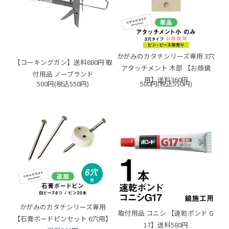
かがみのカタチシリーズ専用 3穴
【コーキングガン】送料880円 取
アタッチメント 木部 【お顔鏡
付用品 ノーブランド
用】送料360円
500円(税込550円)
500円(税込550円)
かがみのカタチシリーズ専用
取付用品 コニシ 【速乾ボンド G
【石膏ボードピンセット 6穴用】
17】送料580円