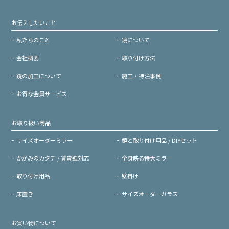
お伝えしたいこと
私たちのこと
鏡について
会社概要
取り付け方法
鏡の加工について
施工・特注事例
お得な会員サービス
お取り扱い商品
サイズオーダーミラー
鏡と取り付け用品 / DIYセット
かがみのカタチ / 賃貸壁対応
全身映る特大ミラー
取り付け用品
壁掛け
床置き
サイズオーダーガラス
お買い物について