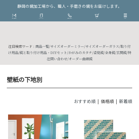
静岡の鏡加工場から、職人・手磨きの鏡をお届けします。
注目検索ワード :
商品一覧
/
サイズオーダーミラー
/
サイズオーダーガラス
/
取り付
け用品
/
鏡と取り付け用品・DIYセット
/
かがみのカタチ
/
姿見鏡
/
全身鏡
/
玄関鏡
/
特
注問い合わせ
/
オーダー曲線鏡
壁紙の下地別
おすすめ順
| 価格順 |
新着順