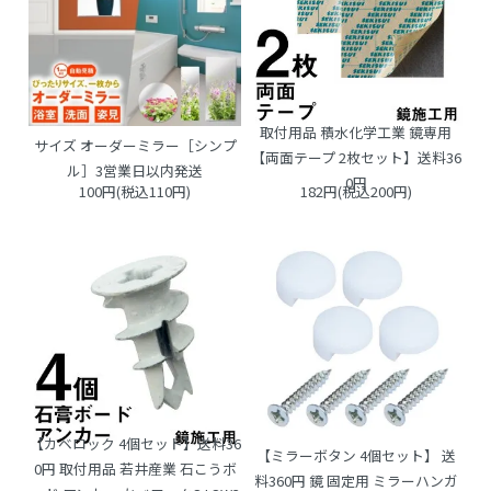
取付用品 積水化学工業 鏡専用
サイズ オーダーミラー［シンプ
【両面テープ 2枚セット】送料36
ル］3営業日以内発送
0円
100円(税込110円)
182円(税込200円)
【カベロック 4個セット】送料36
【ミラーボタン 4個セット】 送
0円 取付用品 若井産業 石こうボ
料360円 鏡 固定用 ミラーハンガ