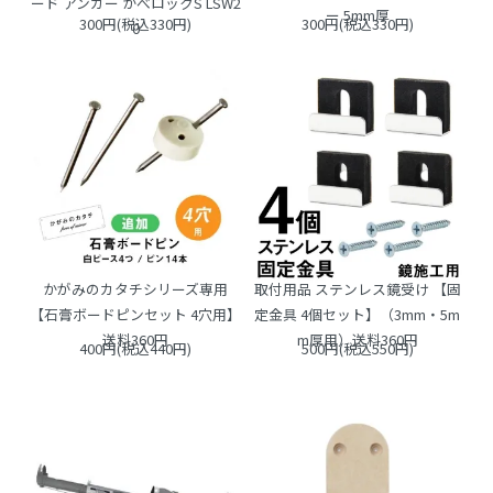
ード アンカー かべロックS LSW2
ー 5mm厚
300円(税込330円)
300円(税込330円)
0
かがみのカタチシリーズ専用
取付用品 ステンレス鏡受け 【固
【石膏ボードピンセット 4穴用】
定金具 4個セット】（3mm・5m
送料360円
m厚用）送料360円
400円(税込440円)
500円(税込550円)