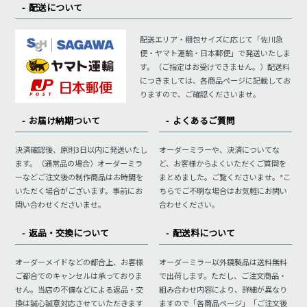
配送について
配送エリア・梱包サイズに応じて「佐川急
便・ヤマト運輸・日本郵便」で発送いたしま
す。（ご指定はお受けできません。）配送料
につきましては、各商品ページに記載してお
りますので、ご確認くださいませ。
お届け納期ついて
よくあるご質問
決済確認後、原則3日以内に発送いたし
オーダーミラーや、決済についてな
ます。（通常品の場合）オーダーミラ
ど、お客様からよくいただくご質問を
ーなどご注文後の制作商品はお時間を
まとめました。ご覧くださいませ。*こ
いただく場合がございます。事前にお
ちらでご不明な場合はお気軽にお問い
問い合わせくださいませ。
合わせください。
返品・交換について
配送料について
オーダーメイドなどの都合上、お客様
オーダーミラー以外鏡製品は送料無料
ご都合でのキャンセルは承っておりま
で出荷します。ただし、ご注文商品・
せん。当店の不備などによる返品・交
組み合わせ内容により、詳細が異なり
換は誠心誠意対応させていただきます
ますので「各商品ページ」「ご注文後