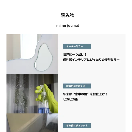
読み物
mirror journal