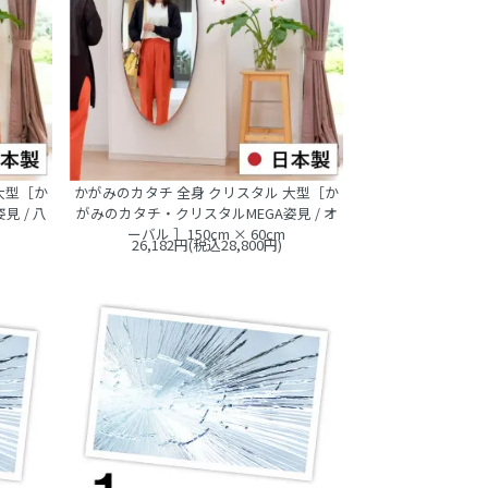
大型［か
かがみのカタチ 全身 クリスタル 大型［か
 / 八
がみのカタチ・クリスタルMEGA姿見 / オ
ーバル ］150cm × 60cm
26,182円(税込28,800円)