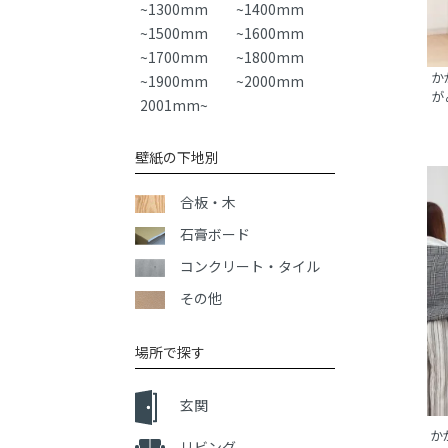
~1300mm
~1400mm
~1500mm
~1600mm
~1700mm
~1800mm
か
~1900mm
~2000mm
が
2001mm~
壁紙の下地別
合板・木
石膏ボード
コンクリート・タイル
その他
場所で探す
玄関
か
リビング