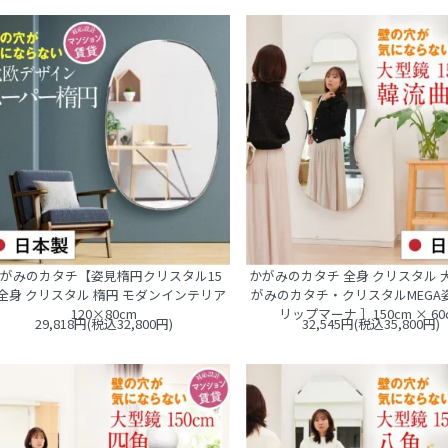
がみのカタチ【姿見楕円クリスタル15
かがみのカタチ 全身 クリスタル 
全身 クリスタル 楕円 モダンインテリア
がみのカタチ・クリスタルMEGA姿見
120×80cm
リップマーナ ］150cm × 60
29,818円(税込32,800円)
32,545円(税込35,800円)