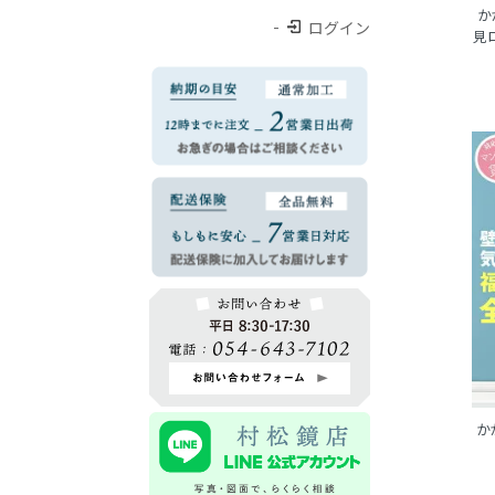
か
ログイン
見
か