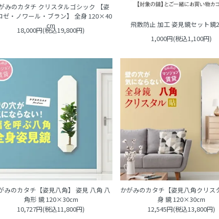
がみのカタチ クリスタルゴシック 【姿
ロゼ・ノワール・ブラン】 全身 120×40
飛散防止 加工 姿見鏡セット鏡
cm
18,000円(税込19,800円)
1,000円(税込1,100円)
がみのカタチ【姿見八角】 姿見 八角 八
かがみのカタチ【姿見八角クリスタ
角形 鏡 120×30cm
身 鏡 120×30cm
10,727円(税込11,800円)
12,545円(税込13,800円)