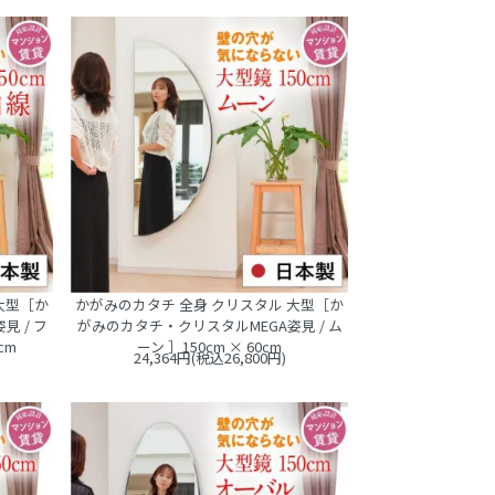
大型［か
かがみのカタチ 全身 クリスタル 大型［か
 / フ
がみのカタチ・クリスタルMEGA姿見 / ム
cm
ーン ］150cm × 60cm
24,364円(税込26,800円)