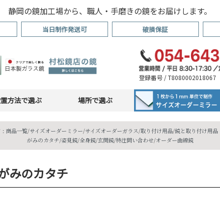
静岡の鏡加工場から、職人・手磨きの鏡をお届けします。
当日制作発送可
破損保証
登録番号 / T8080002018067
設置方法で選ぶ
場所で選ぶ
 :
商品一覧
/
サイズオーダーミラー
/
サイズオーダーガラス
/
取り付け用品
/
鏡と取り付け用品・
がみのカタチ
/
姿見鏡
/
全身鏡
/
玄関鏡
/
特注問い合わせ
/
オーダー曲線鏡
がみのカタチ