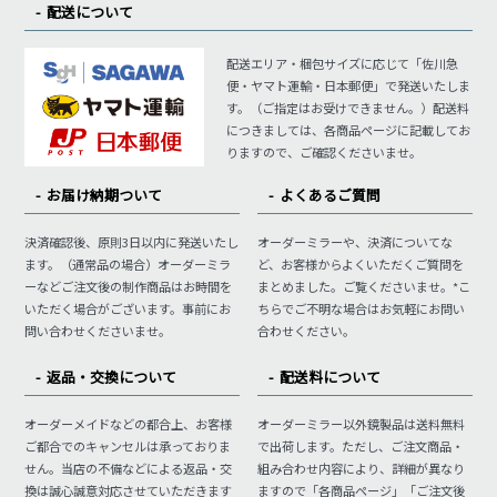
配送について
配送エリア・梱包サイズに応じて「佐川急
便・ヤマト運輸・日本郵便」で発送いたしま
す。（ご指定はお受けできません。）配送料
につきましては、各商品ページに記載してお
りますので、ご確認くださいませ。
お届け納期ついて
よくあるご質問
決済確認後、原則3日以内に発送いたし
オーダーミラーや、決済についてな
ます。（通常品の場合）オーダーミラ
ど、お客様からよくいただくご質問を
ーなどご注文後の制作商品はお時間を
まとめました。ご覧くださいませ。*こ
いただく場合がございます。事前にお
ちらでご不明な場合はお気軽にお問い
問い合わせくださいませ。
合わせください。
返品・交換について
配送料について
オーダーメイドなどの都合上、お客様
オーダーミラー以外鏡製品は送料無料
ご都合でのキャンセルは承っておりま
で出荷します。ただし、ご注文商品・
せん。当店の不備などによる返品・交
組み合わせ内容により、詳細が異なり
換は誠心誠意対応させていただきます
ますので「各商品ページ」「ご注文後