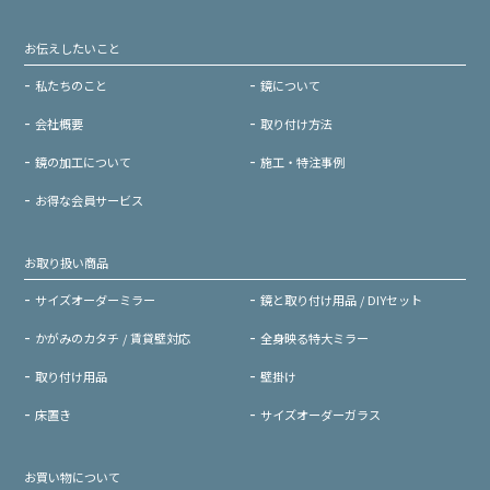
お伝えしたいこと
私たちのこと
鏡について
会社概要
取り付け方法
鏡の加工について
施工・特注事例
お得な会員サービス
お取り扱い商品
サイズオーダーミラー
鏡と取り付け用品 / DIYセット
かがみのカタチ / 賃貸壁対応
全身映る特大ミラー
取り付け用品
壁掛け
床置き
サイズオーダーガラス
お買い物について