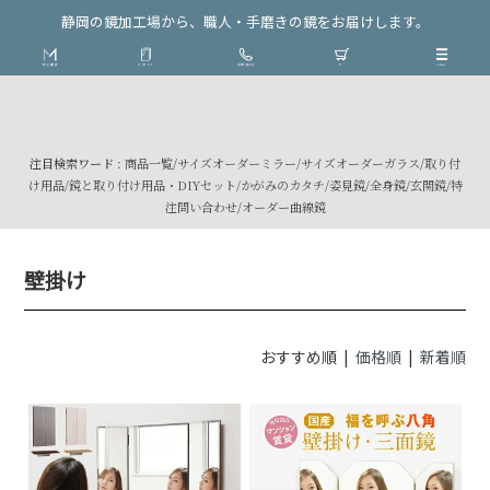
静岡の鏡加工場から、職人・手磨きの鏡をお届けします。
注目検索ワード :
商品一覧
/
サイズオーダーミラー
/
サイズオーダーガラス
/
取り付
け用品
/
鏡と取り付け用品・DIYセット
/
かがみのカタチ
/
姿見鏡
/
全身鏡
/
玄関鏡
/
特
注問い合わせ
/
オーダー曲線鏡
壁掛け
おすすめ順 |
価格順
|
新着順