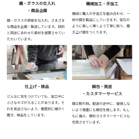
鏡・ガラスの仕入れ
機械加工・手加工
・商品企画
機械と職人の手加工を組み合わせ、一
枚の鏡を製品にしていきます。宝石の
鏡・ガラスの原板を仕入れ、さまざま
ように美しく輝くよう丁寧に削り、磨
な商品を企画・製造しています。目的
き上げ鏡をつくります。
と用途にあわせた素材を提案させてい
ただいています。
仕上げ・検品
梱包・発送
・カスタマーサービス
どんなに気をつけていても、加工中に
小さなキズが入ることがあります。そ
鏡は割れ物。配送の途中に、破損しな
れを見逃さないよう、徹底的に細かく
いよう幾重にも梱包を施します。もし
磨き、検品をしています。
もに備え、無料カスタマーサービスも
充実させています。