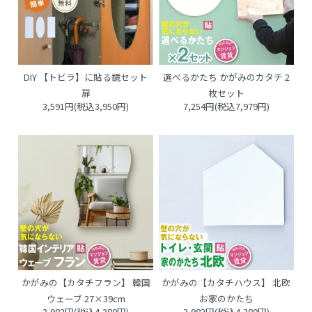
DIY 【トビラ】に貼る鏡セット
選べるかたち かがみのカタチ 2
扉
枚セット
3,591円(税込3,950円)
7,254円(税込7,979円)
かがみの【カタチフラン】 韓国
かがみの【カタチハウス】 北欧
ウェーブ 27×39cm
お家のかたち
3,982円(税込4,380円)
3,982円(税込4,380円)