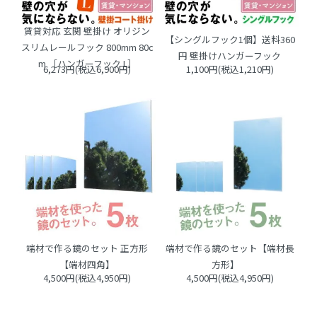
賃貸対応 玄関 壁掛け オリジン
【シングルフック1個】送料360
スリムレールフック 800mm 80c
円 壁掛けハンガーフック
m ［ハンガーフック L］
6,273円(税込6,900円)
1,100円(税込1,210円)
端材で作る鏡のセット 正方形
端材で作る鏡のセット【端材長
【端材四角】
方形】
4,500円(税込4,950円)
4,500円(税込4,950円)