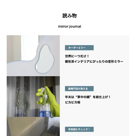
読み物
mirror journal