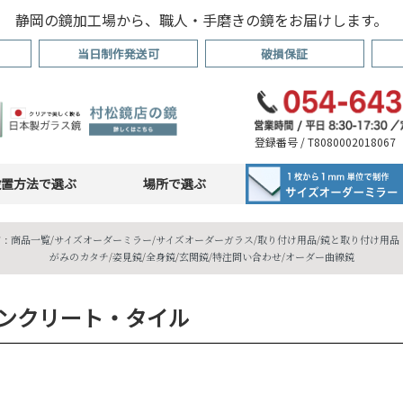
静岡の鏡加工場から、職人・手磨きの鏡をお届けします。
当日制作発送可
破損保証
登録番号 / T8080002018067
設置方法で選ぶ
場所で選ぶ
 :
商品一覧
/
サイズオーダーミラー
/
サイズオーダーガラス
/
取り付け用品
/
鏡と取り付け用品・
がみのカタチ
/
姿見鏡
/
全身鏡
/
玄関鏡
/
特注問い合わせ
/
オーダー曲線鏡
ンクリート・タイル