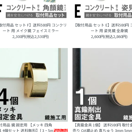
取付用品 セット F】送料580円 コンクリ
【取付用品 セット E】送料580円
ート 用 メイク鏡 フェイスミラー
ート 用 姿見鏡 全身鏡
2,300円(税込2,530円)
2,600円(税込2,860円)
付用品 鏡 固定用 【メッキ 四角
【真鍮金具 1個】 送料580円 取付
 4個セット 送料無料】[ 3・5m
売り OA鏡止め 真ちゅう 3mm 5mm