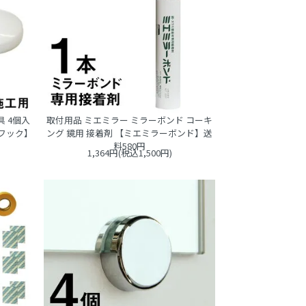
具 4個入
取付用品 ミエミラー ミラーボンド コーキ
用フック】
ング 鏡用 接着剤 【ミエミラーボンド】送
料580円
1,364円(税込1,500円)