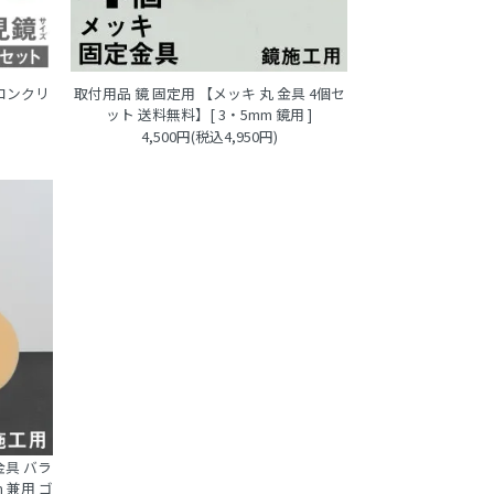
 コンクリ
取付用品 鏡 固定用 【メッキ 丸 金具 4個セ
ット 送料無料】[ 3・5mm 鏡用 ]
4,500円(税込4,950円)
金具 バラ
 兼用 ゴ