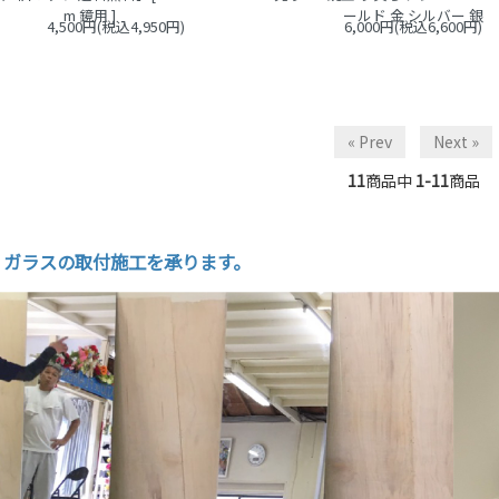
m 鏡用 ]
ールド 金 シルバー 銀
4,500円(税込4,950円)
6,000円(税込6,600円)
« Prev
Next »
11
商品中
1-11
商品
・ガラスの取付施工を承ります。