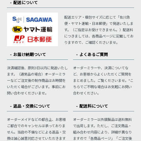
配送について
配送エリア・梱包サイズに応じて「佐川急
便・ヤマト運輸・日本郵便」で発送いたしま
す。（ご指定はお受けできません。）配送料
につきましては、各商品ページに記載してお
りますので、ご確認くださいませ。
お届け納期ついて
よくあるご質問
決済確認後、原則3日以内に発送いたし
オーダーミラーや、決済についてな
ます。（通常品の場合）オーダーミラ
ど、お客様からよくいただくご質問を
ーなどご注文後の制作商品はお時間を
まとめました。ご覧くださいませ。*こ
いただく場合がございます。事前にお
ちらでご不明な場合はお気軽にお問い
問い合わせくださいませ。
合わせください。
返品・交換について
配送料について
オーダーメイドなどの都合上、お客様
オーダーミラー以外鏡製品は送料無料
ご都合でのキャンセルは承っておりま
で出荷します。ただし、ご注文商品・
せん。当店の不備などによる返品・交
組み合わせ内容により、詳細が異なり
換は誠心誠意対応させていただきます
ますので「各商品ページ」「ご注文後