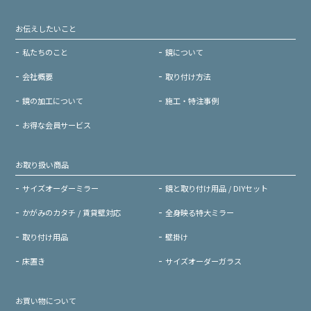
お伝えしたいこと
私たちのこと
鏡について
会社概要
取り付け方法
鏡の加工について
施工・特注事例
お得な会員サービス
お取り扱い商品
サイズオーダーミラー
鏡と取り付け用品 / DIYセット
かがみのカタチ / 賃貸壁対応
全身映る特大ミラー
取り付け用品
壁掛け
床置き
サイズオーダーガラス
お買い物について