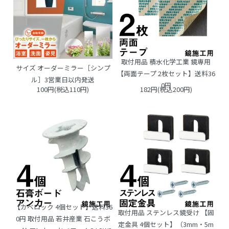
取付用品 積水化学工業 鏡専用
サイズ オーダーミラー［シンプ
【両面テープ 2枚セット】送料36
ル］3営業日以内発送
0円
100円(税込110円)
182円(税込200円)
【カベロック 4個セット】送料36
取付用品 ステンレス鏡受け 【固
0円 取付用品 若井産業 石こうボ
定金具 4個セット】（3mm・5m