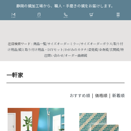
静岡の鏡加工場から、職人・手磨きの鏡をお届けします。
注目検索ワード :
商品一覧
/
サイズオーダーミラー
/
サイズオーダーガラス
/
取り付
け用品
/
鏡と取り付け用品・DIYセット
/
かがみのカタチ
/
姿見鏡
/
全身鏡
/
玄関鏡
/
特
注問い合わせ
/
オーダー曲線鏡
一軒家
おすすめ順
| 価格順 |
新着順