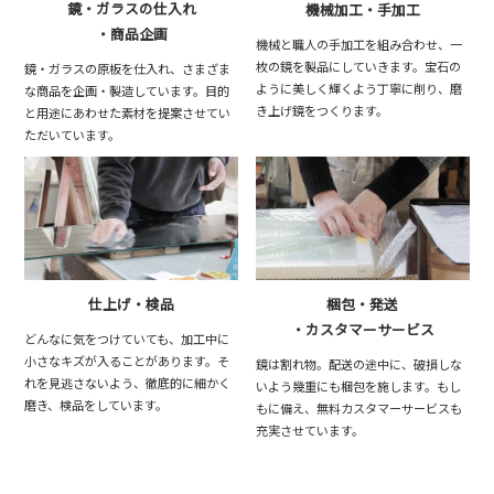
鏡・ガラスの仕入れ
機械加工・手加工
・商品企画
機械と職人の手加工を組み合わせ、一
枚の鏡を製品にしていきます。宝石の
鏡・ガラスの原板を仕入れ、さまざま
ように美しく輝くよう丁寧に削り、磨
な商品を企画・製造しています。目的
き上げ鏡をつくります。
と用途にあわせた素材を提案させてい
ただいています。
仕上げ・検品
梱包・発送
・カスタマーサービス
どんなに気をつけていても、加工中に
小さなキズが入ることがあります。そ
鏡は割れ物。配送の途中に、破損しな
れを見逃さないよう、徹底的に細かく
いよう幾重にも梱包を施します。もし
磨き、検品をしています。
もに備え、無料カスタマーサービスも
充実させています。