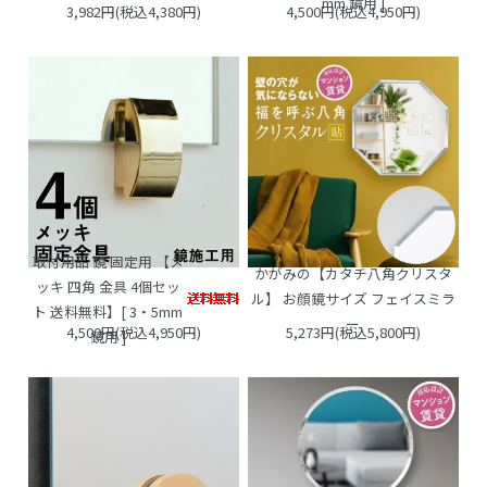
mm 鏡用 ]
3,982円(税込4,380円)
4,500円(税込4,950円)
取付用品 鏡 固定用 【メ
かがみの【カタチ八角クリスタ
ッキ 四角 金具 4個セッ
ル】 お顔鏡サイズ フェイスミラ
ト 送料無料】[ 3・5mm
ー
4,500円(税込4,950円)
5,273円(税込5,800円)
鏡用 ]