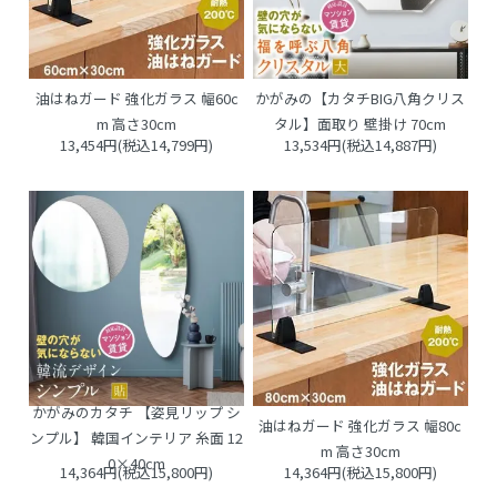
油はねガード 強化ガラス 幅60c
かがみの【カタチBIG八角クリス
m 高さ30cm
タル】面取り 壁掛け 70cm
13,454円(税込14,799円)
13,534円(税込14,887円)
かがみのカタチ 【姿見リップ シ
油はねガード 強化ガラス 幅80c
ンプル】 韓国インテリア 糸面 12
m 高さ30cm
0×40cm
14,364円(税込15,800円)
14,364円(税込15,800円)