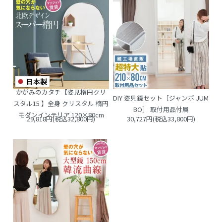
かがみのカタチ【姿見楕円クリ
DIY 姿見鏡セット［ジャンボ JUM
スタル15 】全身 クリスタル 楕円
BO］ 取付用品付属
モダンインテリア 120×80cm
29,818円(税込32,800円)
30,727円(税込33,800円)