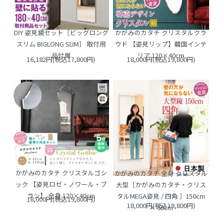
DIY 姿見鏡セット［ビッグロング
かがみのカタチ クリスタルクラ
スリム BIGLONG SLIM］ 取付用
ウド 【姿見リップ】韓国インテ
品付属
リア 120×40cm
16,182円(税込17,800円)
18,000円(税込19,800円)
かがみのカタチ クリスタルゴシ
かがみのカタチ 全身 クリスタル
ック 【姿見ロゼ・ノワール・ブ
大型［かがみのカタチ・クリス
ラン】 全身 120×40cm
タルMEGA姿見 / 四角 ］150cm
18,000円(税込19,800円)
18,000円(税込19,800円)
× 60cm