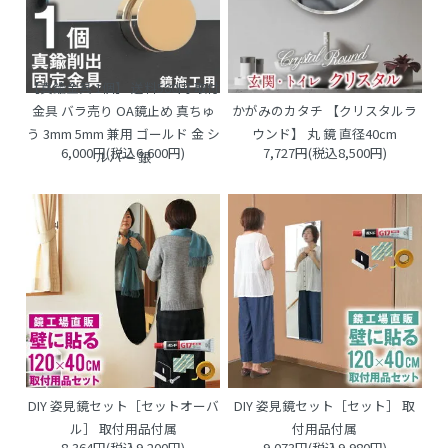
【真鍮金具 1個】 送料580円 取付
金具 バラ売り OA鏡止め 真ちゅ
かがみのカタチ 【クリスタルラ
う 3mm 5mm 兼用 ゴールド 金 シ
ウンド】 丸 鏡 直径40cm
6,000円(税込6,600円)
7,727円(税込8,500円)
ルバー 銀
DIY 姿見鏡セット［セットオーバ
DIY 姿見鏡セット［セット］ 取
ル］ 取付用品付属
付用品付属
8,364円(税込9,200円)
9,073円(税込9,980円)