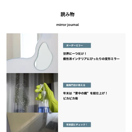
読み物
mirror journal