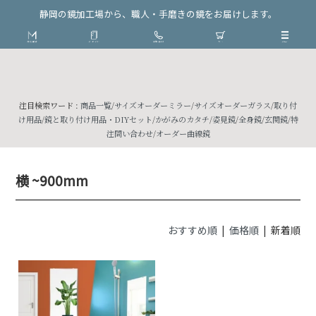
静岡の鏡加工場から、職人・手磨きの鏡をお届けします。
注目検索ワード :
商品一覧
/
サイズオーダーミラー
/
サイズオーダーガラス
/
取り付
け用品
/
鏡と取り付け用品・DIYセット
/
かがみのカタチ
/
姿見鏡
/
全身鏡
/
玄関鏡
/
特
注問い合わせ
/
オーダー曲線鏡
横 ~900mm
おすすめ順
|
価格順
| 新着順