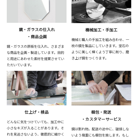
鏡・ガラスの仕入れ
機械加工・手加工
・商品企画
機械と職人の手加工を組み合わせ、一
枚の鏡を製品にしていきます。宝石の
鏡・ガラスの原板を仕入れ、さまざま
ように美しく輝くよう丁寧に削り、磨
な商品を企画・製造しています。目的
き上げ鏡をつくります。
と用途にあわせた素材を提案させてい
ただいています。
仕上げ・検品
梱包・発送
・カスタマーサービス
どんなに気をつけていても、加工中に
小さなキズが入ることがあります。そ
鏡は割れ物。配送の途中に、破損しな
れを見逃さないよう、徹底的に細かく
いよう幾重にも梱包を施します。もし