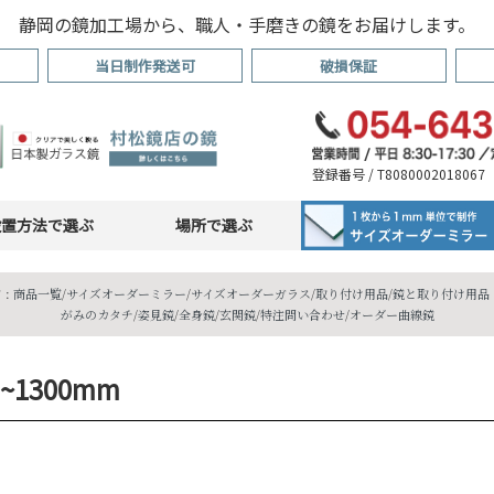
静岡の鏡加工場から、職人・手磨きの鏡をお届けします。
当日制作発送可
破損保証
登録番号 / T8080002018067
設置方法で選ぶ
場所で選ぶ
 :
商品一覧
/
サイズオーダーミラー
/
サイズオーダーガラス
/
取り付け用品
/
鏡と取り付け用品・
がみのカタチ
/
姿見鏡
/
全身鏡
/
玄関鏡
/
特注問い合わせ
/
オーダー曲線鏡
 ~1300mm