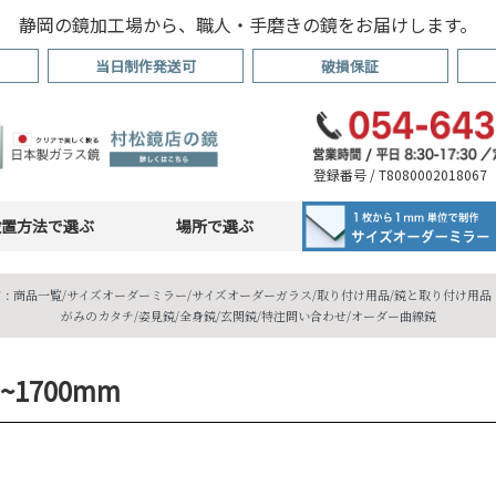
静岡の鏡加工場から、職人・手磨きの鏡をお届けします。
当日制作発送可
破損保証
登録番号 / T8080002018067
設置方法で選ぶ
場所で選ぶ
 :
商品一覧
/
サイズオーダーミラー
/
サイズオーダーガラス
/
取り付け用品
/
鏡と取り付け用品・
がみのカタチ
/
姿見鏡
/
全身鏡
/
玄関鏡
/
特注問い合わせ
/
オーダー曲線鏡
 ~1700mm