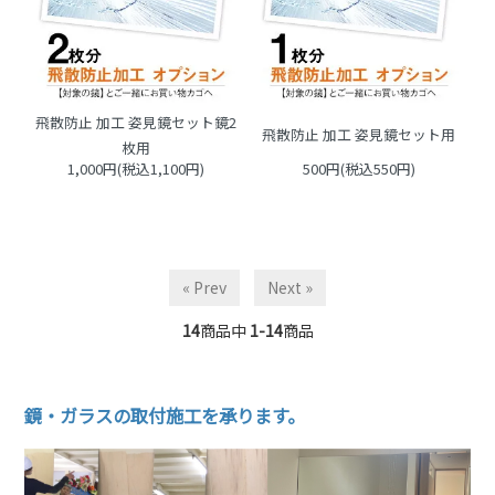
飛散防止 加工 姿見鏡セット鏡2
飛散防止 加工 姿見鏡セット用
枚用
1,000円(税込1,100円)
500円(税込550円)
« Prev
Next »
14
商品中
1-14
商品
鏡・ガラスの取付施工を承ります。