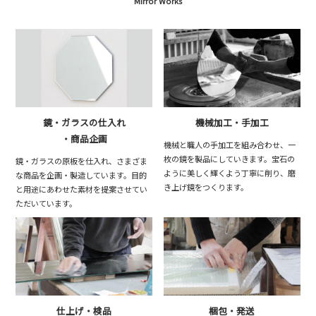
Mirror Works
鏡・ガラスの仕入れ
機械加工・手加工
・商品企画
機械と職人の手加工を組み合わせ、一
枚の鏡を製品にしていきます。宝石の
鏡・ガラスの原板を仕入れ、さまざま
ように美しく輝くよう丁寧に削り、磨
な商品を企画・製造しています。目的
き上げ鏡をつくります。
と用途にあわせた素材を提案させてい
ただいています。
仕上げ・検品
梱包・発送