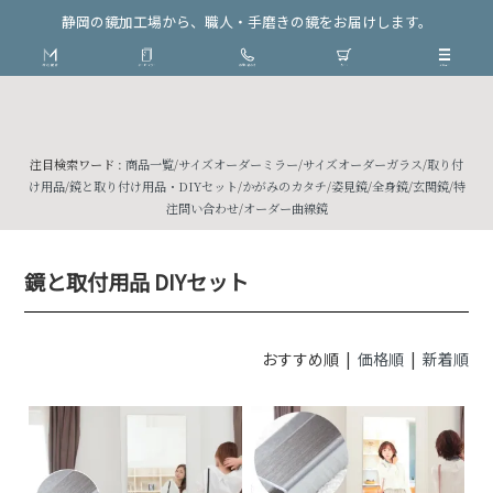
静岡の鏡加工場から、職人・手磨きの鏡をお届けします。
注目検索ワード :
商品一覧
/
サイズオーダーミラー
/
サイズオーダーガラス
/
取り付
け用品
/
鏡と取り付け用品・DIYセット
/
かがみのカタチ
/
姿見鏡
/
全身鏡
/
玄関鏡
/
特
注問い合わせ
/
オーダー曲線鏡
鏡と取付用品 DIYセット
おすすめ順 |
価格順
|
新着順