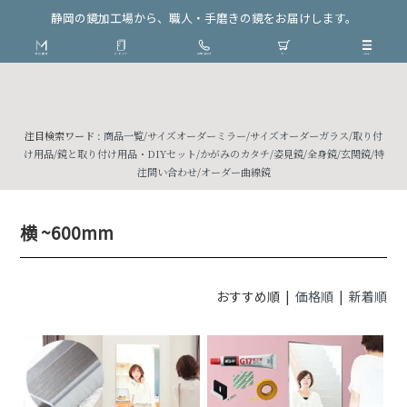
静岡の鏡加工場から、職人・手磨きの鏡をお届けします。
注目検索ワード :
商品一覧
/
サイズオーダーミラー
/
サイズオーダーガラス
/
取り付
け用品
/
鏡と取り付け用品・DIYセット
/
かがみのカタチ
/
姿見鏡
/
全身鏡
/
玄関鏡
/
特
注問い合わせ
/
オーダー曲線鏡
横 ~600mm
おすすめ順 |
価格順
|
新着順