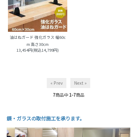
油はねガード 強化ガラス 幅60c
m 高さ30cm
13,454円(税込14,799円)
« Prev
Next »
7
商品中
1-7
商品
鏡・ガラスの取付施工を承ります。