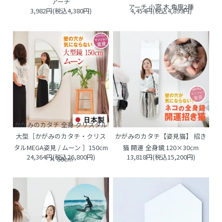
アーチ
アーチ 小窓 木 角度2種
3,982円(税込4,380円)
4,454円(税込4,899円)
かがみのカタチ 全身 クリスタル
大型［かがみのカタチ・クリス
かがみのカタチ【姿見猫】 招き
タルMEGA姿見 / ムーン ］150cm
猫 開運 全身鏡 120×30cm
24,364円(税込26,800円)
13,818円(税込15,200円)
× 60cm