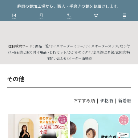
静岡の鏡加工場から、職人・手磨きの鏡をお届けします。
注目検索ワード :
商品一覧
/
サイズオーダーミラー
/
サイズオーダーガラス
/
取り付
け用品
/
鏡と取り付け用品・DIYセット
/
かがみのカタチ
/
姿見鏡
/
全身鏡
/
玄関鏡
/
特
注問い合わせ
/
オーダー曲線鏡
その他
おすすめ順 |
価格順
|
新着順