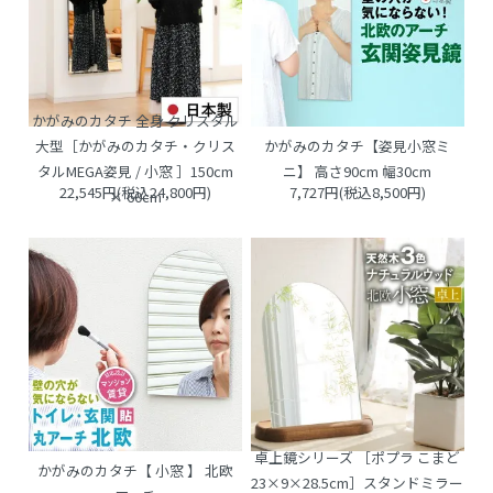
かがみのカタチ 全身 クリスタル
大型［かがみのカタチ・クリス
かがみのカタチ【姿見小窓ミ
タルMEGA姿見 / 小窓 ］150cm
ニ】 高さ90cm 幅30cm
22,545円(税込24,800円)
7,727円(税込8,500円)
× 60cm
卓上鏡シリーズ ［ポプラ こまど
かがみのカタチ【 小窓 】 北欧
23×9×28.5cm］スタンドミラー