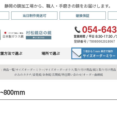
静岡の鏡加工場から、職人・手磨きの鏡をお届けします。
当日制作発送可
破損保証
登録番号 / T8080002018067
設置方法で選ぶ
場所で選ぶ
 :
商品一覧
/
サイズオーダーミラー
/
サイズオーダーガラス
/
取り付け用品
/
鏡と取り付け用品・
がみのカタチ
/
姿見鏡
/
全身鏡
/
玄関鏡
/
特注問い合わせ
/
オーダー曲線鏡
 ~800mm