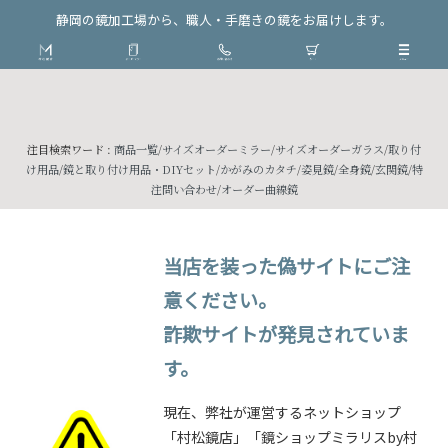
静岡の鏡加工場から、職人・手磨きの鏡をお届けします。
注目検索ワード :
商品一覧
/
サイズオーダーミラー
/
サイズオーダーガラス
/
取り付
け用品
/
鏡と取り付け用品・DIYセット
/
かがみのカタチ
/
姿見鏡
/
全身鏡
/
玄関鏡
/
特
注問い合わせ
/
オーダー曲線鏡
当店を装った偽サイトにご注
意ください。
詐欺サイトが発見されていま
す。
現在、弊社が運営するネットショップ
「村松鏡店」「鏡ショップミラリスby村