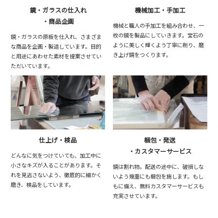
鏡・ガラスの仕入れ
機械加工・手加工
・商品企画
機械と職人の手加工を組み合わせ、一
枚の鏡を製品にしていきます。宝石の
鏡・ガラスの原板を仕入れ、さまざま
ように美しく輝くよう丁寧に削り、磨
な商品を企画・製造しています。目的
き上げ鏡をつくります。
と用途にあわせた素材を提案させてい
ただいています。
仕上げ・検品
梱包・発送
・カスタマーサービス
どんなに気をつけていても、加工中に
小さなキズが入ることがあります。そ
鏡は割れ物。配送の途中に、破損しな
れを見逃さないよう、徹底的に細かく
いよう幾重にも梱包を施します。もし
磨き、検品をしています。
もに備え、無料カスタマーサービスも
充実させています。