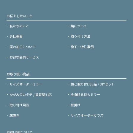
お伝えしたいこと
私たちのこと
鏡について
会社概要
取り付け方法
鏡の加工について
施工・特注事例
お得な会員サービス
お取り扱い商品
サイズオーダーミラー
鏡と取り付け用品 / DIYセット
かがみのカタチ / 賃貸壁対応
全身映る特大ミラー
取り付け用品
壁掛け
床置き
サイズオーダーガラス
お買い物について