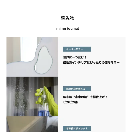
読み物
mirror journal