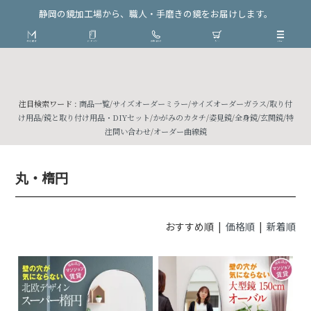
静岡の鏡加工場から、職人・手磨きの鏡をお届けします。
注目検索ワード :
商品一覧
/
サイズオーダーミラー
/
サイズオーダーガラス
/
取り付
け用品
/
鏡と取り付け用品・DIYセット
/
かがみのカタチ
/
姿見鏡
/
全身鏡
/
玄関鏡
/
特
注問い合わせ
/
オーダー曲線鏡
丸・楕円
おすすめ順 |
価格順
|
新着順