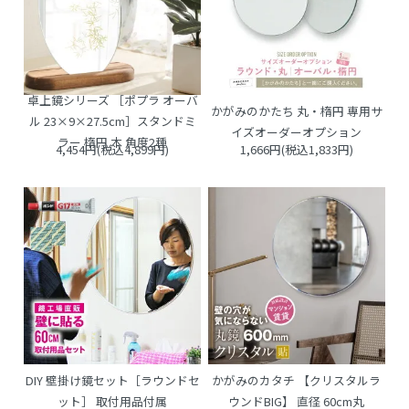
卓上鏡シリーズ ［ポプラ オーバ
かがみのかたち 丸・楕円 専用サ
ル 23×9×27.5cm］スタンドミ
イズオーダーオプション
ラー 楕円 木 角度2種
4,454円(税込4,899円)
1,666円(税込1,833円)
DIY 壁掛け鏡セット［ラウンドセ
かがみのカタチ 【クリスタルラ
ット］ 取付用品付属
ウンドBIG】 直径 60cm丸