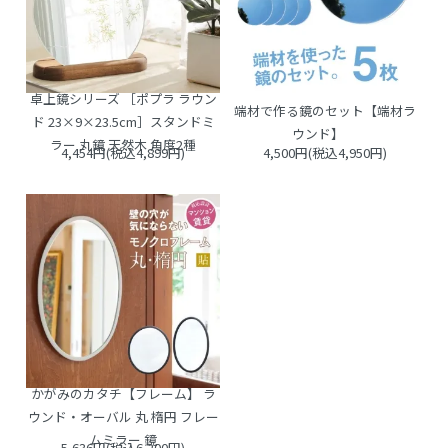
卓上鏡シリーズ ［ポプラ ラウン
端材で作る鏡のセット【端材ラ
ド 23×9×23.5cm］スタンドミ
ウンド】
ラー 丸鏡 天然木 角度2種
4,454円(税込4,899円)
4,500円(税込4,950円)
かがみのカタチ【フレーム】 ラ
ウンド・オーバル 丸 楕円 フレー
ムミラー 鏡
5,636円(税込6,200円)