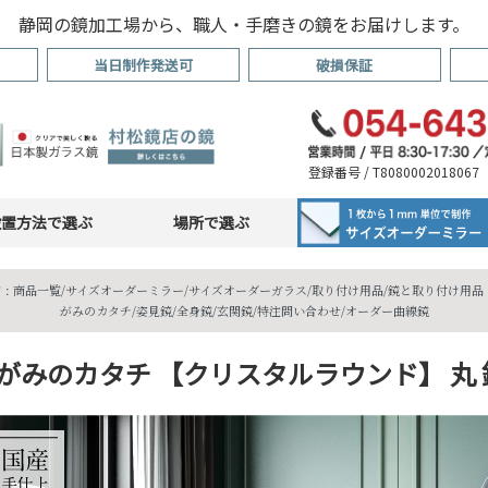
静岡の鏡加工場から、職人・手磨きの鏡をお届けします。
当日制作発送可
破損保証
登録番号 / T8080002018067
設置方法で選ぶ
場所で選ぶ
 :
商品一覧
/
サイズオーダーミラー
/
サイズオーダーガラス
/
取り付け用品
/
鏡と取り付け用品・
がみのカタチ
/
姿見鏡
/
全身鏡
/
玄関鏡
/
特注問い合わせ
/
オーダー曲線鏡
がみのカタチ 【クリスタルラウンド】 丸 鏡