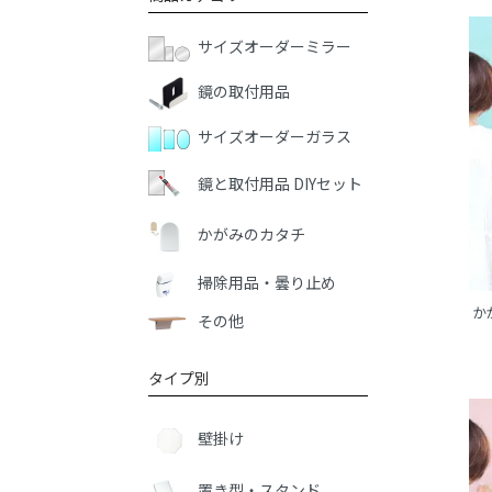
サイズオーダーミラー
鏡の取付用品
サイズオーダーガラス
鏡と取付用品 DIYセット
かがみのカタチ
掃除用品・曇り止め
か
その他
タイプ別
壁掛け
置き型・スタンド