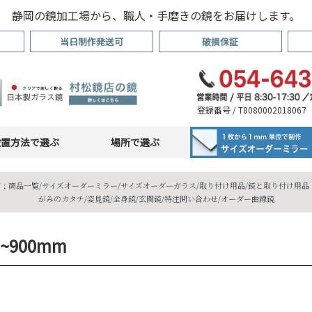
静岡の鏡加工場から、職人・手磨きの鏡をお届けします。
当日制作発送可
破損保証
登録番号 / T8080002018067
設置方法で選ぶ
場所で選ぶ
 :
商品一覧
/
サイズオーダーミラー
/
サイズオーダーガラス
/
取り付け用品
/
鏡と取り付け用品・
がみのカタチ
/
姿見鏡
/
全身鏡
/
玄関鏡
/
特注問い合わせ
/
オーダー曲線鏡
 ~900mm