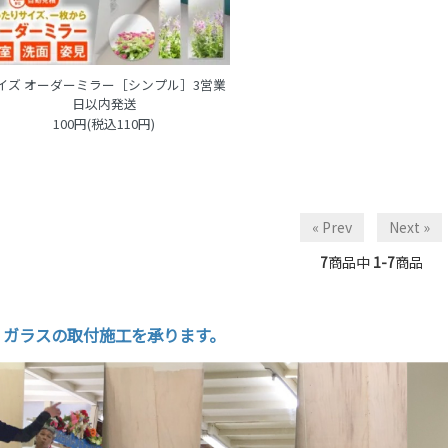
イズ オーダーミラー［シンプル］3営業
日以内発送
100円(税込110円)
« Prev
Next »
7
商品中
1-7
商品
・ガラスの取付施工を承ります。