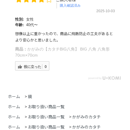
購入確認済み
2025-10-03
性別:
女性
年齢:
40代〜
想像以上に重かったので、商品に飛散防止の工夫があると
より安心かと思いました。
商品：
かがみの【カタチBIG八角】 BIG 八角 八角形
70cm×70cm
役に立った
0
ホーム
>
鏡
ホーム
>
お取り扱い商品一覧
ホーム
>
お取り扱い商品一覧
>
かがみのカタチ
ホーム
>
お取り扱い商品一覧
>
かがみのカタチ