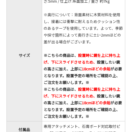
さ:5mm / 仕上げ:糸面加工 / 重さ 約7kg
※奥行について：背面素材に木質材料を使用
し、接着には衝撃に耐えるためクッション性
のあるテープを使用しています。よって、季節
や採寸箇所によって奥行きに±1~2mmほどの
差が出る場合がございます。
サイズ
※こちらの商品は、
設置時に鏡を上に持ち上
げ、下にスライドさせるため、
設置したい鏡
の高さに加え、上部に
18cmほどの余裕
が必要
となります。設置予定の場所をご確認の上、
ご注文をお願いします。※
※こちらの商品は、
設置時に鏡を上に持ち上
げ、下にスライドさせるため、
設置したい鏡
の高さに加え、上部に
18cmほどの余裕
が必要
となります。設置予定の場所をご確認の上、
ご注文をお願いします。※
専用アタッチメント、石膏ボード対応取付ピ
付属品