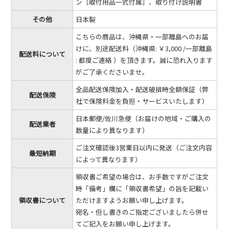
ン［取付用品一式付属］、取り付け説明書
その他
日本製
こちらの商品は、沖縄県・一部離島へのお届
けに、別途配送料（沖縄県: ￥3,000 /一部離島
配送料について
: 都度ご連絡 ）を頂きます。誠に恐れ入ります
がご了承くださいませ。
全品配送保険加入・配送破損時全額保証（弊
配送保険
社で保険料金を負担・サービスいたします）
日本郵便/佐川急便（お届けの地域・ご購入の
配送業者
数量により異なります）
ご注文確認後3営業日以内に発送（ご注文内容
最短納期
によって異なります）
領収書ご希望の場合は、お手数ですがご注文
時「備考」欄に「領収書希望」の旨を記載い
領収書について
ただけますようお願い申し上げます。
宛名・但し書きのご指定ございましたら併せ
てご記入をお願い申し上げます。