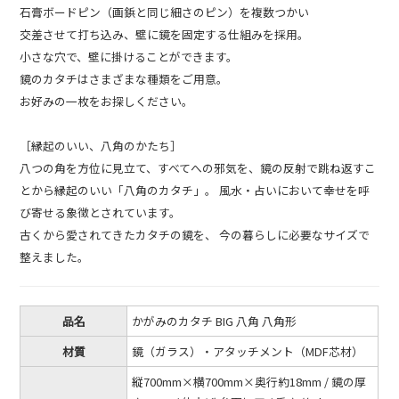
石膏ボードピン（画鋲と同じ細さのピン）を複数つかい
交差させて打ち込み、壁に鏡を固定する仕組みを採用。
小さな穴で、壁に掛けることができます。
鏡のカタチはさまざまな種類をご用意。
お好みの一枚をお探しください。
［縁起のいい、八角のかたち］
八つの角を方位に見立て、すべてへの邪気を、鏡の反射で跳ね返すこ
とから縁起のいい「八角のカタチ」。 風水・占いにおいて幸せを呼
び寄せる象徴とされています。
古くから愛されてきたカタチの鏡を、 今の暮らしに必要なサイズで
整えました。
品名
かがみのカタチ BIG 八角 八角形
材質
鏡（ガラス）・アタッチメント（MDF芯材）
縦700mm×横700mm×奥行約18mm / 鏡の厚