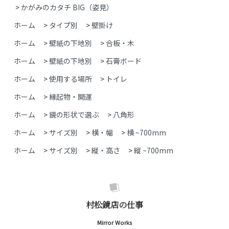
>
かがみのカタチ BIG（姿見）
ホーム
>
タイプ別
>
壁掛け
ホーム
>
壁紙の下地別
>
合板・木
ホーム
>
壁紙の下地別
>
石膏ボード
ホーム
>
使用する場所
>
トイレ
ホーム
>
縁起物・開運
ホーム
>
鏡の形状で選ぶ
>
八角形
ホーム
>
サイズ別
>
横・幅
>
横 ~700mm
ホーム
>
サイズ別
>
縦・高さ
>
縦 ~700mm
村松鏡店の仕事
Mirror Works