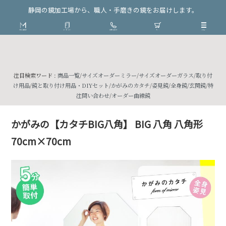
静岡の鏡加工場から、職人・手磨きの鏡をお届けします。
注目検索ワード :
商品一覧
/
サイズオーダーミラー
/
サイズオーダーガラス
/
取り付
け用品
/
鏡と取り付け用品・DIYセット
/
かがみのカタチ
/
姿見鏡
/
全身鏡
/
玄関鏡
/
特
注問い合わせ
/
オーダー曲線鏡
かがみの【カタチBIG八角】 BIG 八角 八角形
70cm×70cm