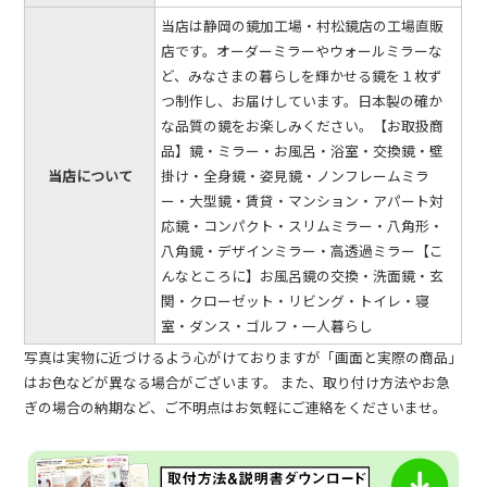
当店は静岡の鏡加工場・村松鏡店の工場直販
店です。オーダーミラーやウォールミラーな
ど、みなさまの暮らしを輝かせる鏡を１枚ず
つ制作し、お届けしています。日本製の確か
な品質の鏡をお楽しみください。【お取扱商
品】鏡・ミラー・お風呂・浴室・交換鏡・壁
当店について
掛け・全身鏡・姿見鏡・ノンフレームミラ
ー・大型鏡・賃貸・マンション・アパート対
応鏡・コンパクト・スリムミラー・八角形・
八角鏡・デザインミラー・高透過ミラー【こ
んなところに】お風呂鏡の交換・洗面鏡・玄
関・クローゼット・リビング・トイレ・寝
室・ダンス・ゴルフ・一人暮らし
写真は実物に近づけるよう心がけておりますが「画面と実際の商品」
はお色などが異なる場合がございます。 また、取り付け方法やお急
ぎの場合の納期など、ご不明点はお気軽にご連絡をくださいませ。