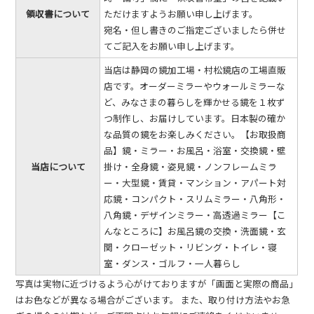
領収書について
ただけますようお願い申し上げます。
宛名・但し書きのご指定ございましたら併せ
てご記入をお願い申し上げます。
当店は静岡の鏡加工場・村松鏡店の工場直販
店です。オーダーミラーやウォールミラーな
ど、みなさまの暮らしを輝かせる鏡を１枚ず
つ制作し、お届けしています。日本製の確か
な品質の鏡をお楽しみください。【お取扱商
品】鏡・ミラー・お風呂・浴室・交換鏡・壁
当店について
掛け・全身鏡・姿見鏡・ノンフレームミラ
ー・大型鏡・賃貸・マンション・アパート対
応鏡・コンパクト・スリムミラー・八角形・
八角鏡・デザインミラー・高透過ミラー【こ
んなところに】お風呂鏡の交換・洗面鏡・玄
関・クローゼット・リビング・トイレ・寝
室・ダンス・ゴルフ・一人暮らし
写真は実物に近づけるよう心がけておりますが「画面と実際の商品」
はお色などが異なる場合がございます。 また、取り付け方法やお急