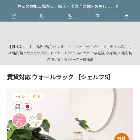
静岡の鏡加工場から、職人・手磨きの鏡をお届けします。
注目検索ワード :
商品一覧
/
サイズオーダーミラー
/
サイズオーダーガラス
/
取り付
け用品
/
鏡と取り付け用品・DIYセット
/
かがみのカタチ
/
姿見鏡
/
全身鏡
/
玄関鏡
/
特
注問い合わせ
/
オーダー曲線鏡
賃貸対応 ウォールラック 【シェルフS】