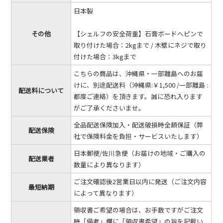
日本製
その他
【シェルフの安全荷重】石膏ボードへピンで
取り付けた場合：2kgまで / 木壁にネジで取り
付けた場合：3kgまで
こちらの商品は、沖縄県・一部離島へのお届
けに、別途配送料（沖縄県:￥1,500 /一部離島 :
配送料について
都度ご連絡）を頂きます。誠に恐れ入ります
がご了承くださいませ。
全品配送保険加入・配送破損時全額保証（弊
配送保険
社で保険料金を負担・サービスいたします）
日本郵便/佐川急便（お届けの地域・ご購入の
配送業者
数量により異なります）
ご注文確認後2営業日以内に発送（ご注文内容
最短納期
によって異なります）
領収書ご希望の場合は、お手数ですがご注文
時「備考」欄に「領収書希望」の旨を記載い