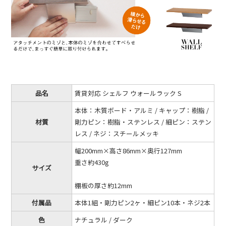
品名
賃貸対応 シェルフ ウォールラック S
本体：木質ボード・アルミ / キャップ：樹脂 /
材質
剛力ピン：樹脂・ステンレス / 細ピン：ステン
レス / ネジ：スチールメッキ
幅200mm×高さ86mm×奥行127mm
重さ約430g
サイズ
棚板の厚さ約12mm
付属品
本体1組・剛力ピン2ヶ・細ピン10本・ネジ2本
色
ナチュラル / ダーク