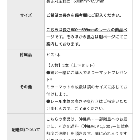
長さ対応範囲 : 600mm～699mm
サイズ
ご希望の長さを備考欄にご記入ください。
こちらは長さ600～699mmのレールの商品ペ
ージです。そのほかの長さは別ページにてご
案内しております。
付属品
ビス4本
【入数】2本（上下セット）
●鏡と一緒にご購入でミラーマットプレゼン
ト!!
その他
ミラーマットの枚数は鏡のサイズに応じてお
付けします。
●レール本体の高さや奥行きはご指定いただ
けませんので、ご了承ください。
こちらの商品は、沖縄県・一部離島へのお届
けに、別途配送料（沖縄県:￥1,500 /一部離島 :
配送料について
都度ご連絡）を頂きます。誠に恐れ入ります