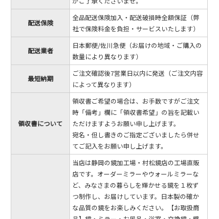
がご了承くださいませ。
全品配送保険加入・配送破損時全額保証（弊
配送保険
社で保険料金を負担・サービスいたします）
日本郵便/佐川急便（お届けの地域・ご購入の
配送業者
数量により異なります）
ご注文確認後7営業日以内に発送（ご注文内容
最短納期
によって異なります）
領収書ご希望の場合は、お手数ですがご注文
時「備考」欄に「領収書希望」の旨を記載い
領収書について
ただけますようお願い申し上げます。
宛名・但し書きのご指定ございましたら併せ
てご記入をお願い申し上げます。
当店は静岡の鏡加工場・村松鏡店の工場直販
店です。オーダーミラーやウォールミラーな
ど、みなさまの暮らしを輝かせる鏡を１枚ず
つ制作し、お届けしています。日本製の確か
な品質の鏡をお楽しみください。【お取扱商
品】鏡・ミラー・お風呂・浴室・交換鏡・壁