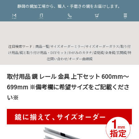
静岡の鏡加工場から、職人・手磨きの鏡をお届けします。
注目検索ワード :
商品一覧
/
サイズオーダーミラー
/
サイズオーダーガラス
/
取り付
け用品
/
鏡と取り付け用品・DIYセット
/
かがみのカタチ
/
姿見鏡
/
全身鏡
/
玄関鏡
/
特
注問い合わせ
/
オーダー曲線鏡
取付用品 鏡 レール 金具 上下セット 600mm～
699mm ※備考欄に希望サイズをご記載くださ
い※