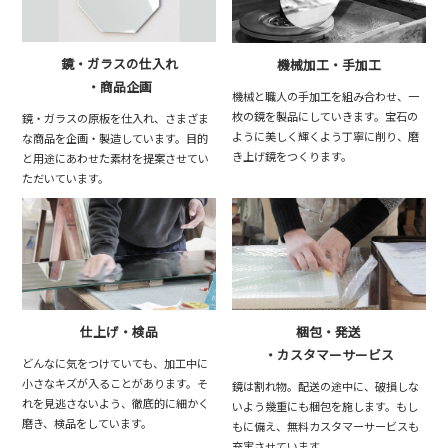
鏡・ガラスの仕入れ
機械加工・手加工
・商品企画
機械と職人の手加工を組み合わせ、一
枚の鏡を製品にしていきます。宝石の
鏡・ガラスの原板を仕入れ、さまざま
ように美しく輝くよう丁寧に削り、磨
な商品を企画・製造しています。目的
き上げ鏡をつくります。
と用途にあわせた素材を提案させてい
ただいています。
仕上げ・検品
梱包・発送
・カスタマーサービス
どんなに気をつけていても、加工中に
小さなキズが入ることがあります。そ
鏡は割れ物。配送の途中に、破損しな
れを見逃さないよう、徹底的に細かく
いよう幾重にも梱包を施します。もし
磨き、検品をしています。
もに備え、無料カスタマーサービスも
充実させています。