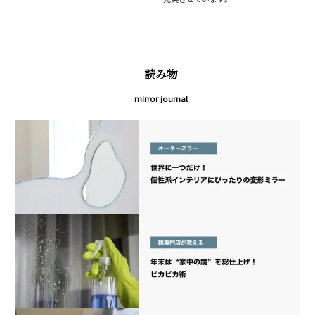
読み物
mirror journal