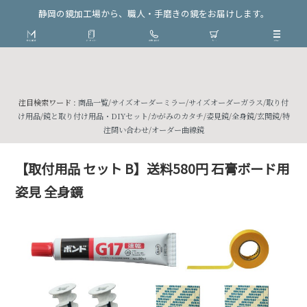
静岡の鏡加工場から、職人・手磨きの鏡をお届けします。
注目検索ワード :
商品一覧
/
サイズオーダーミラー
/
サイズオーダーガラス
/
取り付
け用品
/
鏡と取り付け用品・DIYセット
/
かがみのカタチ
/
姿見鏡
/
全身鏡
/
玄関鏡
/
特
注問い合わせ
/
オーダー曲線鏡
【取付用品 セット B】送料580円 石膏ボード用
姿見 全身鏡