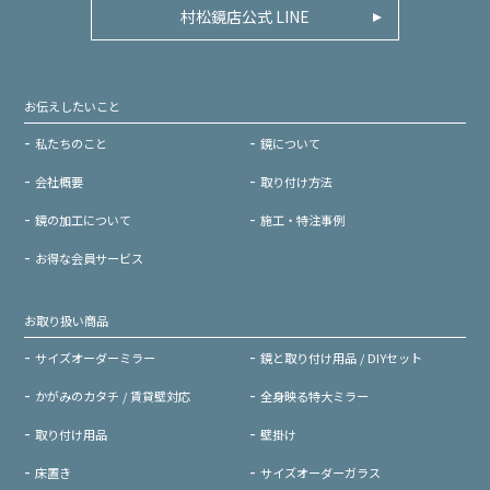
村松鏡店公式 LINE
お伝えしたいこと
私たちのこと
鏡について
会社概要
取り付け方法
鏡の加工について
施工・特注事例
お得な会員サービス
お取り扱い商品
サイズオーダーミラー
鏡と取り付け用品 / DIYセット
かがみのカタチ / 賃貸壁対応
全身映る特大ミラー
取り付け用品
壁掛け
床置き
サイズオーダーガラス