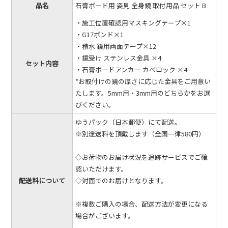
品名
石膏ボード用 姿見 全身鏡 取付用品 セット B
・施工位置確認用マスキングテープ×1
・G17ボンド×1
・積水 鏡用両面テープ×12
・鏡受け ステンレス金具 ×4
セット内容
・石膏ボードアンカー カベロック ×4
*お取付けの鏡の厚さに応じた金具をご用意い
たします。5mm用・3mm用のどちらかをお選
びください。
ゆうパック（日本郵便）にて配送。
※別途送料を頂戴します（全国一律580円）
◇お荷物のお届け状況を追跡サービスでご確
認いただけます。
配送料について
◇対面でのお届けとなります。
※複数ご購入の場合、配送方法が変更になる
場合がございます。