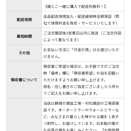
【鏡とご一緒に購入で配送料無料！】
全品配送保険加入・配送破損時全額保証（弊
配送保険
社で保険料金を負担・サービスいたします）
ご注文確認後3営業日以内に発送（ご注文内容
最短納期
によって異なります）
お支払い方法に「代金引換」はお選びいただ
その他
けません。
領収書ご希望の場合は、お手数ですがご注文
時「備考」欄に「領収書希望」の旨を記載い
領収書について
ただけますようお願い申し上げます。
宛名・但し書きのご指定ございましたら併せ
てご記入をお願い申し上げます。
当店は静岡の鏡加工場・村松鏡店の工場直販
店です。オーダーミラーやウォールミラーな
ど、みなさまの暮らしを輝かせる鏡を１枚ず
つ制作し、お届けしています。日本製の確か
な品質の鏡をお楽しみください。【お取扱商