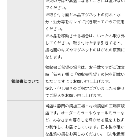
※火のそばや高温になるところには置かない
でください。
※取り付け面と本品マグネットの汚れ・水
分・油分等をキレイに拭き取ってからご使用
ください。
※本品を移動させる場合は、いったん取り外
してください。取り付けたまま引きずると、
接地面のキズやマグネットのはがれの原因に
なります。
領収書ご希望の場合は、お手数ですがご注文
時「備考」欄に「領収書希望」の旨を記載い
領収書について
ただけますようお願い申し上げます。
宛名・但し書きのご指定ございましたら併せ
てご記入をお願い申し上げます。
当店は静岡の鏡加工場・村松鏡店の工場直販
店です。オーダーミラーやウォールミラーな
ど、みなさまの暮らしを輝かせる鏡を１枚ず
つ制作し、お届けしています。日本製の確か
な品質の鏡をお楽しみください。【お取扱商