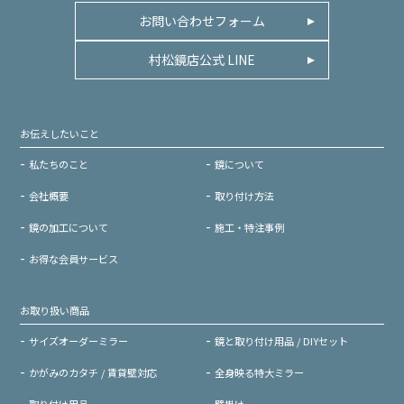
お問い合わせフォーム
村松鏡店公式 LINE
お伝えしたいこと
私たちのこと
鏡について
会社概要
取り付け方法
鏡の加工について
施工・特注事例
お得な会員サービス
お取り扱い商品
サイズオーダーミラー
鏡と取り付け用品 / DIYセット
かがみのカタチ / 賃貸壁対応
全身映る特大ミラー
取り付け用品
壁掛け