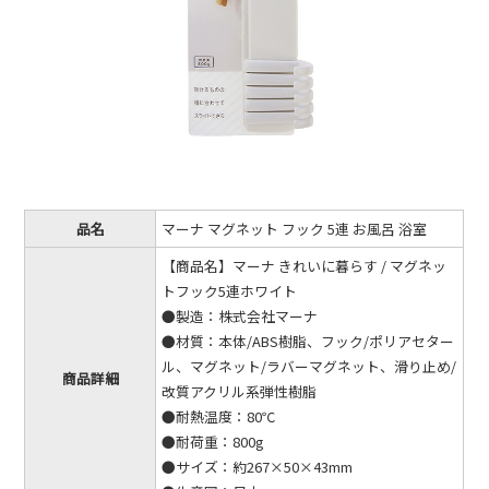
品名
マーナ マグネット フック 5連 お風呂 浴室
【商品名】マーナ きれいに暮らす / マグネッ
トフック5連ホワイト
●製造：株式会社マーナ
●材質：本体/ABS樹脂、フック/ポリアセター
ル、マグネット/ラバーマグネット、滑り止め/
商品詳細
改質アクリル系弾性樹脂
●耐熱温度：80℃
●耐荷重：800g
●サイズ：約267×50×43mm