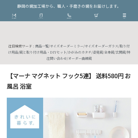
静岡の鏡加工場から、職人・手磨きの鏡をお届けします。
注目検索ワード :
商品一覧
/
サイズオーダーミラー
/
サイズオーダーガラス
/
取り付
け用品
/
鏡と取り付け用品・DIYセット
/
かがみのカタチ
/
姿見鏡
/
全身鏡
/
玄関鏡
/
特
注問い合わせ
/
オーダー曲線鏡
【マーナ マグネット フック5連】 送料580円 お
風呂 浴室