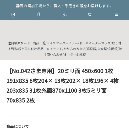
静岡の鏡加工場から、職人・手磨きの鏡をお届けします。
注目検索ワード :
商品一覧
/
サイズオーダーミラー
/
サイズオーダーガラス
/
取り付
け用品
/
鏡と取り付け用品・DIYセット
/
かがみのカタチ
/
姿見鏡
/
全身鏡
/
玄関鏡
/
特
注問い合わせ
/
オーダー曲線鏡
【No.042さま専用】20ミリ面 450x600 1枚
191x835 6枚204× 13枚202× 18枚196× 4枚
203x835 31枚糸面870x1100 3枚5ミリ面
70x835 2枚
商品について