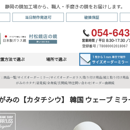
静岡の鏡加工場から、職人・手磨きの鏡をお届けします。
当日制作発送可
破損保証
登録番号 / T8080002018067
設置方法で選ぶ
場所で選ぶ
 :
商品一覧
/
サイズオーダーミラー
/
サイズオーダーガラス
/
取り付け用品
/
鏡と取り付け用品・
がみのカタチ
/
姿見鏡
/
全身鏡
/
玄関鏡
/
特注問い合わせ
/
オーダー曲線鏡
がみの【カタチシウ】 韓国 ウェーブ ミラー 