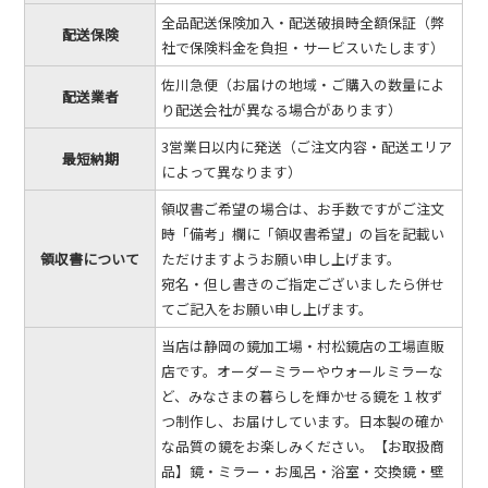
全品配送保険加入・配送破損時全額保証（弊
配送保険
社で保険料金を負担・サービスいたします）
佐川急便（お届けの地域・ご購入の数量によ
配送業者
り配送会社が異なる場合があります）
3営業日以内に発送（ご注文内容・配送エリア
最短納期
によって異なります）
領収書ご希望の場合は、お手数ですがご注文
時「備考」欄に「領収書希望」の旨を記載い
領収書について
ただけますようお願い申し上げます。
宛名・但し書きのご指定ございましたら併せ
てご記入をお願い申し上げます。
当店は静岡の鏡加工場・村松鏡店の工場直販
店です。オーダーミラーやウォールミラーな
ど、みなさまの暮らしを輝かせる鏡を１枚ず
つ制作し、お届けしています。日本製の確か
な品質の鏡をお楽しみください。【お取扱商
品】鏡・ミラー・お風呂・浴室・交換鏡・壁