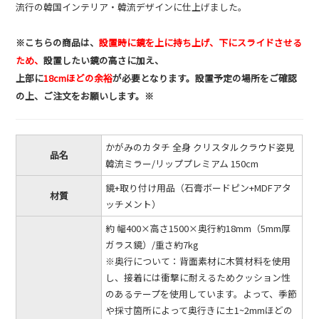
流行の韓国インテリア・韓流デザインに仕上げました。
※こちらの商品は、
設置時に鏡を上に持ち上げ、下にスライドさせる
ため、
設置したい鏡の高さに加え、
上部に
18cmほどの余裕
が必要となります。設置予定の場所をご確認
の上、ご注文をお願いします。※
かがみのカタチ 全身 クリスタルクラウド姿見
品名
韓流ミラー/リッププレミアム 150cm
鏡+取り付け用品（石膏ボードピン+MDFアタ
材質
ッチメント）
約 幅400×高さ1500×奥行約18mm（5mm厚
ガラス鏡）/重さ約7kg
※奥行について：背面素材に木質材料を使用
し、接着には衝撃に耐えるためクッション性
のあるテープを使用しています。よって、季節
や採寸箇所によって奥行きに±1~2mmほどの