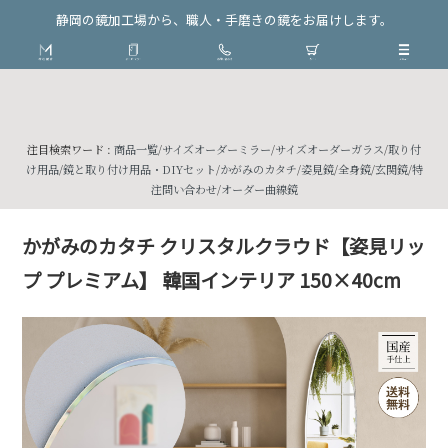
静岡の鏡加工場から、職人・手磨きの鏡をお届けします。
注目検索ワード :
商品一覧
/
サイズオーダーミラー
/
サイズオーダーガラス
/
取り付
け用品
/
鏡と取り付け用品・DIYセット
/
かがみのカタチ
/
姿見鏡
/
全身鏡
/
玄関鏡
/
特
注問い合わせ
/
オーダー曲線鏡
かがみのカタチ クリスタルクラウド【姿見リッ
プ プレミアム】 韓国インテリア 150×40cm