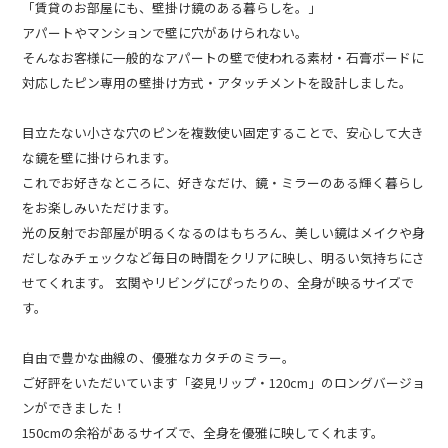
「賃貸のお部屋にも、壁掛け鏡のある暮らしを。」
アパートやマンションで壁に穴があけられない。
そんなお客様に一般的なアパートの壁で使われる素材・石膏ボードに
対応したピン専用の壁掛け方式・アタッチメントを設計しました。
目立たない小さな穴のピンを複数使い固定することで、安心して大き
な鏡を壁に掛けられます。
これでお好きなところに、好きなだけ、鏡・ミラーのある輝く暮らし
をお楽しみいただけます。
光の反射でお部屋が明るくなるのはもちろん、美しい鏡はメイクや身
だしなみチェックなど毎日の時間をクリアに映し、明るい気持ちにさ
せてくれます。 玄関やリビングにぴったりの、全身が映るサイズで
す。
自由で豊かな曲線の、優雅なカタチのミラー。
ご好評をいただいています「姿見リップ・120cm」のロングバージョ
ンができました！
150cmの余裕があるサイズで、全身を優雅に映してくれます。