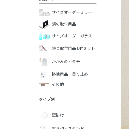
サイズオーダーミラー
鏡の取付用品
サイズオーダーガラス
鏡と取付用品 DIYセット
かがみのカタチ
掃除用品・曇り止め
その他
タイプ別
壁掛け
置き型・スタンド