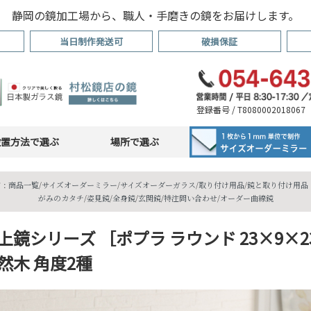
静岡の鏡加工場から、職人・手磨きの鏡をお届けします。
当日制作発送可
破損保証
登録番号 / T8080002018067
設置方法で選ぶ
場所で選ぶ
 :
商品一覧
/
サイズオーダーミラー
/
サイズオーダーガラス
/
取り付け用品
/
鏡と取り付け用品・
がみのカタチ
/
姿見鏡
/
全身鏡
/
玄関鏡
/
特注問い合わせ
/
オーダー曲線鏡
上鏡シリーズ ［ポプラ ラウンド 23×9×2
然木 角度2種